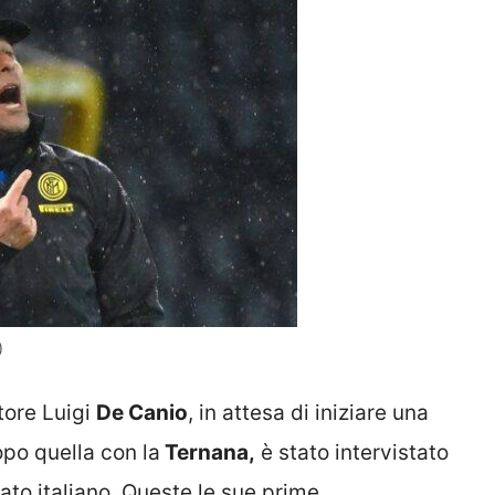
)
tore Luigi
De Canio
, in attesa di iniziare una
po quella con la
Ternana,
è stato intervistato
to italiano. Queste le sue prime