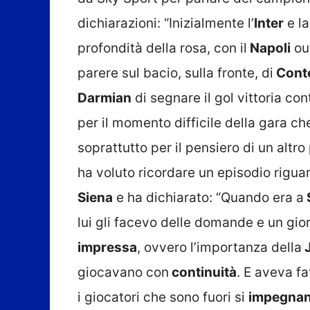
dichiarazioni: “Inizialmente l’
Inter
e l
profondità della rosa, con il
Napoli
out
parere sul bacio, sulla fronte, di
Cont
Darmian
di segnare il gol vittoria con
per il momento difficile della gara c
soprattutto per il pensiero di un altr
ha voluto ricordare un episodio rigua
Siena
e ha dichiarato: “Quando era a
lui gli facevo delle domande e un gio
impressa
, ovvero l’importanza della
giocavano con
continuità
. E aveva f
i giocatori che sono fuori si
impegna