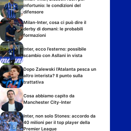
infortunio: le condizioni del
difensore
Milan-Inter, cosa ci può dire il
derby di domani: le probabili
formazioni
Inter, ecco l’esterno: possibile
scambio con Asllani in vista
Dopo Zalewski l’Atalanta pesca un
altro interista? Il punto sulla
trattativa
Cosa abbiamo capito da
Manchester City-Inter
Inter, non solo Stones: accordo da
40 milioni per il top player della
Premier League