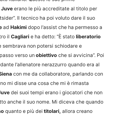
a
Juve
erano le più accreditate al titolo per
sider”. Il tecnico ha poi voluto dare il suo
e
ad
Hakimi
dopo l’assist che ha permesso a
tro il
Cagliari
e ha detto: “È stato
liberatorio
he sembrava non potersi schiodare e
o passo verso un
obiettivo
che si avvicina”. Poi
rdante l’allenatore nerazzurro quando era al
Siena
con me da collaboratore, parlando con
rno mi disse una cosa che mi è rimasta
Juve
dei suoi tempi erano i giocatori che non
atto anche il suo nome. Mi diceva che quando
no
quanto e più dei
titolari,
allora creano