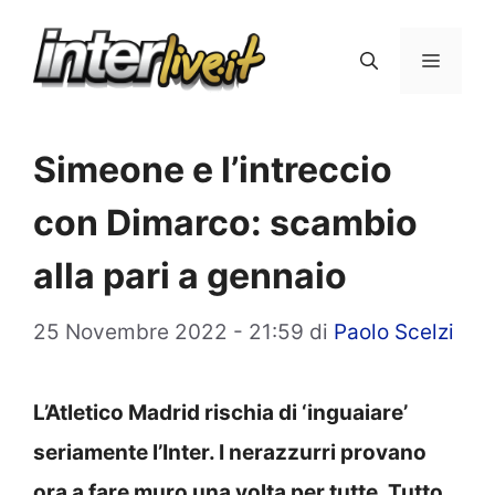
Vai
al
Menu
contenuto
Simeone e l’intreccio
con Dimarco: scambio
alla pari a gennaio
25 Novembre 2022 - 21:59
di
Paolo Scelzi
L’Atletico Madrid rischia di ‘inguaiare’
seriamente l’Inter. I nerazzurri provano
ora a fare muro una volta per tutte. Tutto