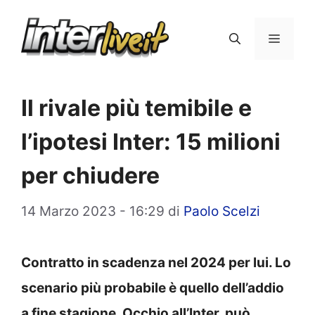
Vai
al
Menu
contenuto
Il rivale più temibile e
l’ipotesi Inter: 15 milioni
per chiudere
14 Marzo 2023 - 16:29
di
Paolo Scelzi
Contratto in scadenza nel 2024 per lui. Lo
scenario più probabile è quello dell’addio
a fine stagione. Occhio all’Inter, può