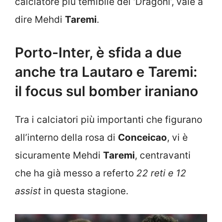
calciatore più temibile dei ‘Dragoni’, vale a
dire Mehdi
Taremi
.
Porto-Inter, è sfida a due
anche tra Lautaro e Taremi:
il focus sul bomber iraniano
Tra i calciatori più importanti che figurano
all’interno della rosa di
Conceicao
, vi è
sicuramente Mehdi
Taremi
, centravanti
che ha già messo a referto
22 reti e 12
assist
in questa stagione.