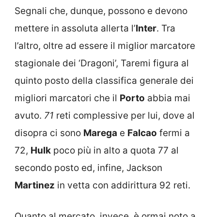
Segnali che, dunque, possono e devono
mettere in assoluta allerta l’
Inter
. Tra
l’altro, oltre ad essere il miglior marcatore
stagionale dei ‘Dragoni’, Taremi figura al
quinto posto della classifica generale dei
migliori marcatori che il
Porto
abbia mai
avuto.
71
reti complessive per lui, dove al
disopra ci sono
Marega
e
Falcao
fermi a
72,
Hulk
poco più in alto a quota 77 al
secondo posto ed, infine, Jackson
Martinez
in vetta con addirittura 92 reti.
Quanto al mercato, invece, è ormai noto a