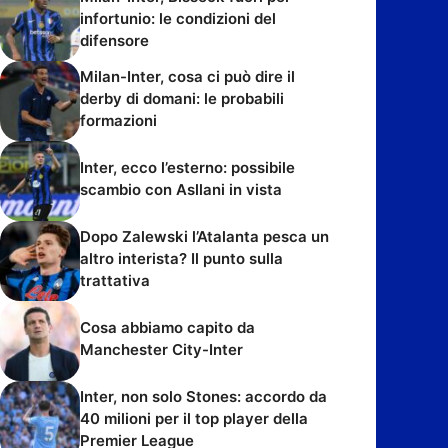
infortunio: le condizioni del
difensore
Milan-Inter, cosa ci può dire il
derby di domani: le probabili
formazioni
Inter, ecco l’esterno: possibile
scambio con Asllani in vista
Dopo Zalewski l’Atalanta pesca un
altro interista? Il punto sulla
trattativa
Cosa abbiamo capito da
Manchester City-Inter
Inter, non solo Stones: accordo da
40 milioni per il top player della
Premier League