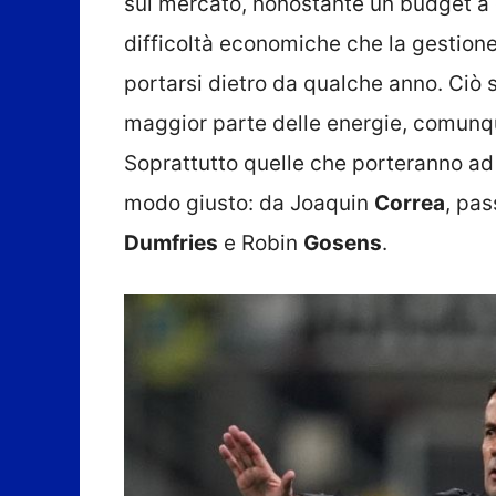
sul mercato, nonostante un budget a d
difficoltà economiche che la gestion
portarsi dietro da qualche anno. Ciò 
maggior parte delle energie, comunque
Soprattutto quelle che porteranno ad
modo giusto: da Joaquin
Correa
, pa
Dumfries
e Robin
Gosens
.