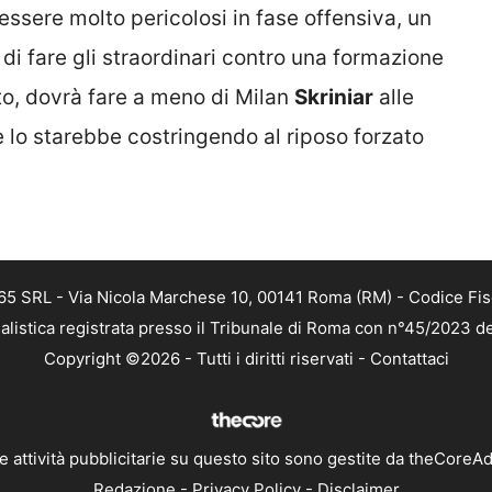
essere molto pericolosi in fase offensiva, un
 di fare gli straordinari contro una formazione
ato, dovrà fare a meno di Milan
Skriniar
alle
e lo starebbe costringendo al riposo forzato
 365 SRL - Via Nicola Marchese 10, 00141 Roma (RM) - Codice Fis
alistica registrata presso il Tribunale di Roma con n°45/2023 
Copyright ©2026 - Tutti i diritti riservati -
Contattaci
e attività pubblicitarie su questo sito sono gestite da theCoreA
Redazione
-
Privacy Policy
-
Disclaimer