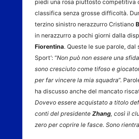
piedi una rosa piuttosto competitiva 
classifica senza grosse difficoltà. Du
terzino sinistro nerazzurro Cristiano
B
in nerazzurro a pochi giorni dalla dis
Fiorentina
. Queste le sue parole, dal 
Sport’: “
Non può non essere una sfida 
sono cresciuto come tifoso e giocator
per far vincere la mia squadra
”. Paro
ha discusso anche del mancato riscat
Dovevo essere acquistato a titolo def
conti del presidente
Zhang
, così il 
zero per coprire le fasce. Sono rient