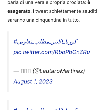
parla di una vera e propria crociata:
è
esagerato
. I tweet schiettamente sauditi
saranno una cinquantina in tutto.
#كوريا_الانتر_مطلب_تعاوني
pic.twitter.com/RboPbOnZRu
— 👱🏼‍♀️ (@LautaroMartinaz)
August 1, 2023