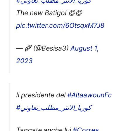
#كوريا_الانتر_مطلب_تعاوني
The new Batigol 😍😍
pic.twitter.com/6OtsqxM7J8
— 🌾 (@Besisa3)
August 1,
2023
Il presidente del
#AltaawounFc
#كوريا_الانتر_مطلب_تعاوني
Taggate anche lui
#Correa