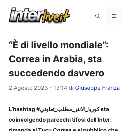
Vai
al
Menu
contenuto
“È di livello mondiale”:
Correa in Arabia, sta
succedendo davvero
2 Agosto 2023 - 13:14
di
Giuseppe Franza
L’hashtag #كوريا_الانتر_مطلب_تعاوني sta
coinvolgendo parecchi tifosi dell’Inter:
rimanda al Tucu Correa e al pubblico che