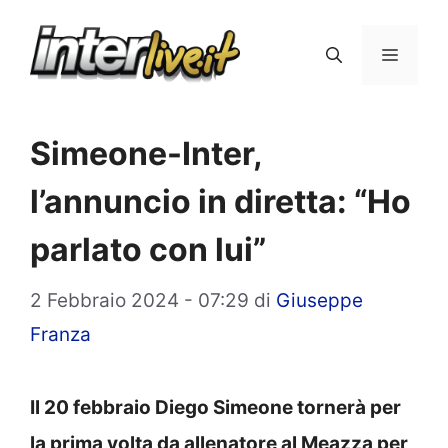
Vai
al
Menu
contenuto
Simeone-Inter,
l’annuncio in diretta: “Ho
parlato con lui”
2 Febbraio 2024 - 07:29
di
Giuseppe
Franza
Il 20 febbraio Diego Simeone tornerà per
la prima volta da allenatore al Meazza per