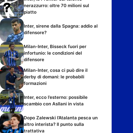
nerazzurro: oltre 70 milioni sul
piatto
Inter, sirene dalla Spagna: addio al
difensore?
Milan-Inter, Bisseck fuori per
infortunio: le condizioni del
difensore
Milan-Inter, cosa ci può dire il
derby di domani: le probabili
formazioni
Inter, ecco l’esterno: possibile
scambio con Asllani in vista
Dopo Zalewski l’Atalanta pesca un
altro interista? Il punto sulla
trattativa