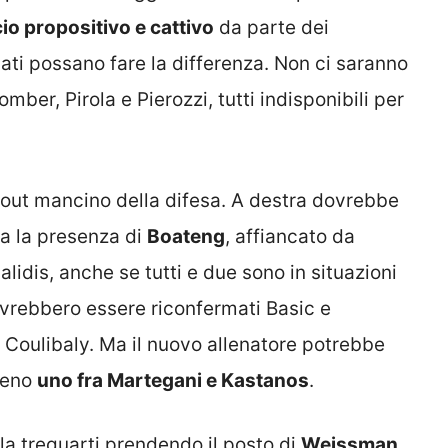
io propositivo e cattivo
da parte dei
ivati possano fare la differenza. Non ci saranno
omber, Pirola e Pierozzi, tutti indisponibili per
’out mancino della difesa. A destra dovrebbe
ta la presenza di
Boateng
, affiancato da
lidis, anche se tutti e due sono in situazioni
vrebbero essere riconfermati Basic e
 Coulibaly. Ma il nuovo allenatore potrebbe
meno
uno fra Martegani e Kastanos
.
lla trequarti prendendo il posto di
Weissman
.