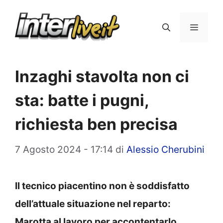
Vai
al
Menu
contenuto
Inzaghi stavolta non ci
sta: batte i pugni,
richiesta ben precisa
7 Agosto 2024 - 17:14
di
Alessio Cherubini
Il tecnico piacentino non è soddisfatto
dell’attuale situazione nel reparto:
Marotta al lavoro per accontentarlo