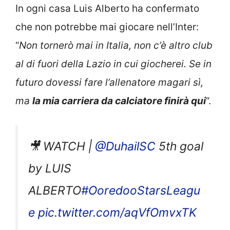
In ogni casa Luis Alberto ha confermato
che non potrebbe mai giocare nell’Inter:
“
Non tornerò mai in Italia, non c’è altro club
al di fuori della Lazio in cui giocherei. Se in
futuro dovessi fare l’allenatore magari sì,
ma
la mia carriera da calciatore finirà qui
“.
🎥 WATCH |
@DuhailSC
5th goal
by LUIS
ALBERTO
#OoredooStarsLeagu
e
pic.twitter.com/aqVfOmvxTK