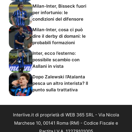
Milan-Inter, Bisseck fuori
per infortunio: le
condizioni del difensore
Milan-Inter, cosa ci può
dire il derby di domani: le
probabili formazioni
Inter, ecco l’esterno:
possibile scambio con
Asllani in vista
Dopo Zalewski l’Atalanta
pesca un altro interista? Il
punto sulla trattativa
Interlive.it di proprietà di WEB 365 SRL - Via Nicola
Marchese 10, 00141 Roma (RM) - Codice Fiscale e
Partita I.V.A. 12279101005