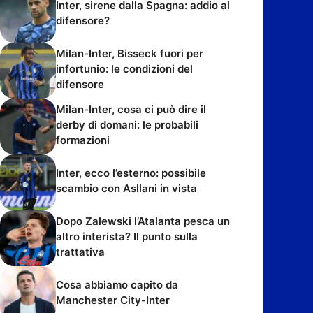
Inter, sirene dalla Spagna: addio al
difensore?
Milan-Inter, Bisseck fuori per
infortunio: le condizioni del
difensore
Milan-Inter, cosa ci può dire il
derby di domani: le probabili
formazioni
Inter, ecco l’esterno: possibile
scambio con Asllani in vista
Dopo Zalewski l’Atalanta pesca un
altro interista? Il punto sulla
trattativa
Cosa abbiamo capito da
Manchester City-Inter