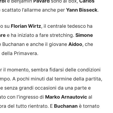
rbi
e Benjamin
Pavard
sono ai box,
Carlos
scattato l’allarme anche per
Yann Bisseck
.
po su
Florian Wirtz
, il centrale tedesco ha
are
e ha iniziato a fare stretching.
Simone
e Buchanan e anche il giovane
Aidoo
, che
 della Primavera.
er il momento, sembra fidarsi delle condizioni
ampo. A pochi minuti dal termine della partita,
to e senza grandi occasioni da una parte e
ato con l’ingresso di
Marko Arnautovic
al
bra del tutto rientrato. E
Buchanan
è tornato