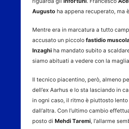
riguarda gli
infortuni
. Francesco
Ace
Augusto
ha appena recuperato, ma è 
Mentre era in marcatura a tutto cam
accusato un piccolo
fastidio muscol
Inzaghi
ha mandato subito a scaldar
siamo abituati a vedere con la maglia
Il tecnico piacentino, però, almeno p
dell’ex Aarhus e lo sta lasciando in c
in ogni caso, il ritmo è piuttosto len
dall’altra. Con l’ultimo cambio effettu
posto di
Mehdi Taremi
, l’allarme sem