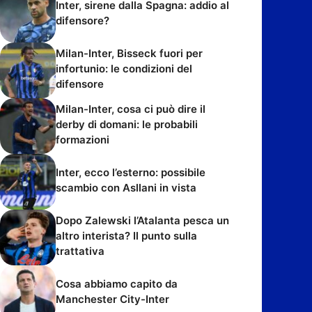
Inter, sirene dalla Spagna: addio al
difensore?
Milan-Inter, Bisseck fuori per
infortunio: le condizioni del
difensore
Milan-Inter, cosa ci può dire il
derby di domani: le probabili
formazioni
Inter, ecco l’esterno: possibile
scambio con Asllani in vista
Dopo Zalewski l’Atalanta pesca un
altro interista? Il punto sulla
trattativa
Cosa abbiamo capito da
Manchester City-Inter