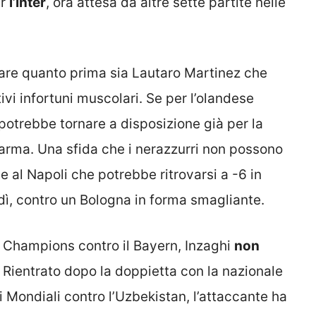
er
l’Inter
, ora attesa da altre sette partite nelle
ovare quanto prima sia Lautaro Martinez che
ivi infortuni muscolari. Se per l’olandese
potrebbe tornare a disposizione già per la
Parma. Una sfida che i nerazzurri non possono
 al Napoli che potrebbe ritrovarsi a -6 in
edì, contro un Bologna in forma smagliante.
e Champions contro il Bayern, Inzaghi
non
. Rientrato dopo la doppietta con la nazionale
i Mondiali contro l’Uzbekistan, l’attaccante ha