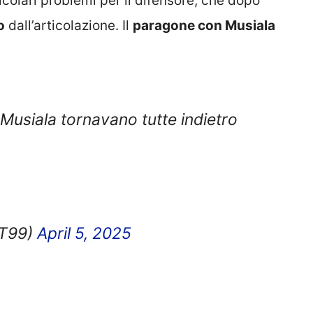
colari problemi per il difensore, che dopo
o
dall’articolazione. Il
paragone con Musiala
usiala tornavano tutte indietro
T99)
April 5, 2025