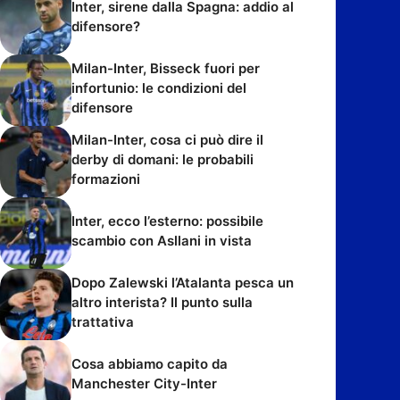
Inter, sirene dalla Spagna: addio al
difensore?
Milan-Inter, Bisseck fuori per
infortunio: le condizioni del
difensore
Milan-Inter, cosa ci può dire il
derby di domani: le probabili
formazioni
Inter, ecco l’esterno: possibile
scambio con Asllani in vista
Dopo Zalewski l’Atalanta pesca un
altro interista? Il punto sulla
trattativa
Cosa abbiamo capito da
Manchester City-Inter