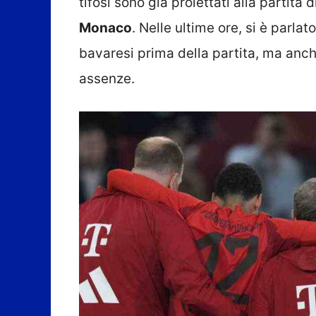
tifosi sono già proiettati alla partita d
Monaco
. Nelle ultime ore, si è parlat
bavaresi prima della partita, ma anch
assenze.