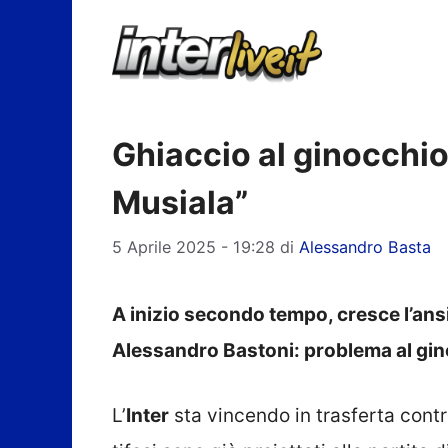
Vai
al
contenuto
Ghiaccio al ginocchio
Musiala”
5 Aprile 2025 - 19:28
di
Alessandro Basta
A inizio secondo tempo, cresce l’ansia
Alessandro Bastoni: problema al gino
L’
Inter
sta vincendo in trasferta contro