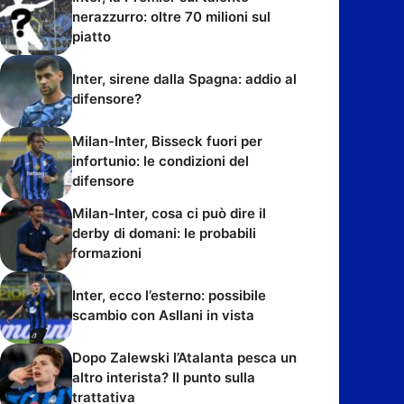
nerazzurro: oltre 70 milioni sul
piatto
Inter, sirene dalla Spagna: addio al
difensore?
Milan-Inter, Bisseck fuori per
infortunio: le condizioni del
difensore
Milan-Inter, cosa ci può dire il
derby di domani: le probabili
formazioni
Inter, ecco l’esterno: possibile
scambio con Asllani in vista
Dopo Zalewski l’Atalanta pesca un
altro interista? Il punto sulla
trattativa