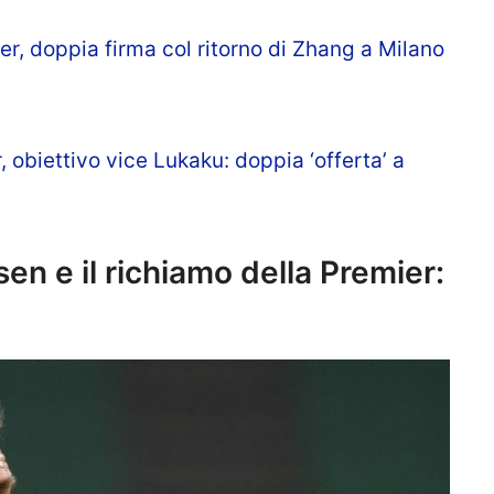
er, doppia firma col ritorno di Zhang a Milano
 obiettivo vice Lukaku: doppia ‘offerta’ a
sen e il richiamo della Premier: