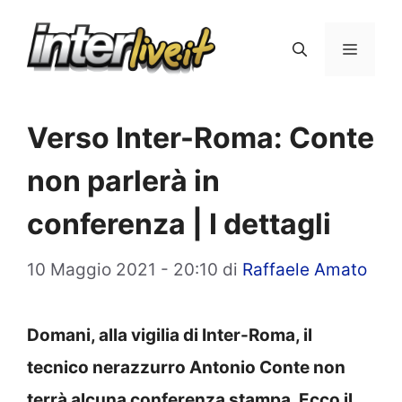
Vai
al
Menu
contenuto
Verso Inter-Roma: Conte
non parlerà in
conferenza | I dettagli
10 Maggio 2021 - 20:10
di
Raffaele Amato
Domani, alla vigilia di Inter-Roma, il
tecnico nerazzurro Antonio Conte non
terrà alcuna conferenza stampa. Ecco il