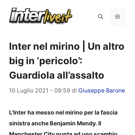
Vai
al
Menu
contenuto
Inter nel mirino | Un altro
big in ‘pericolo’:
Guardiola all’assalto
10 Luglio 2021 - 09:59
di
Giuseppe Barone
L’Inter ha messo nel mirino per la fascia
sinistra anche Benjamin Mendy. Il
Manchester City punta ad uno scambio