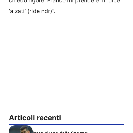
chiedo rigore. Franco mi prende e mi dice
‘alzati’ (ride ndr)”.
Articoli recenti