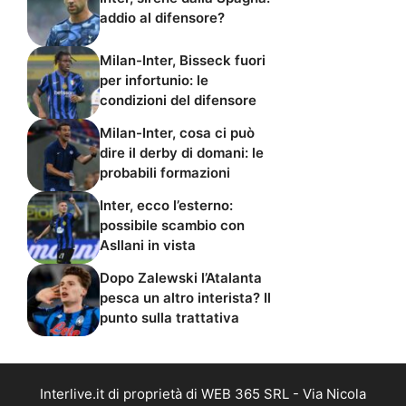
addio al difensore?
Milan-Inter, Bisseck fuori
per infortunio: le
condizioni del difensore
Milan-Inter, cosa ci può
dire il derby di domani: le
probabili formazioni
Inter, ecco l’esterno:
possibile scambio con
Asllani in vista
Dopo Zalewski l’Atalanta
pesca un altro interista? Il
punto sulla trattativa
Interlive.it di proprietà di WEB 365 SRL - Via Nicola