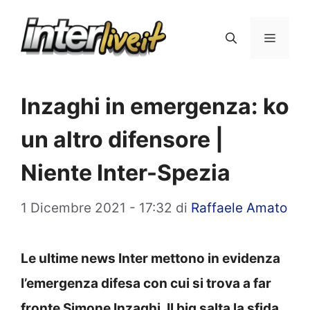
Vai
al
Menu
contenuto
Inzaghi in emergenza: ko
un altro difensore |
Niente Inter-Spezia
1 Dicembre 2021 - 17:32
di
Raffaele Amato
Le ultime news Inter mettono in evidenza
l’emergenza difesa con cui si trova a far
fronte Simone Inzaghi. Il big salta la sfida