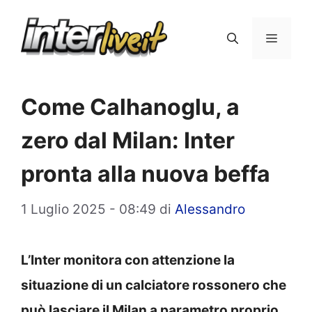
Vai
al
Menu
contenuto
Come Calhanoglu, a
zero dal Milan: Inter
pronta alla nuova beffa
1 Luglio 2025 - 08:49
di
Alessandro
L’Inter monitora con attenzione la
situazione di un calciatore rossonero che
può lasciare il Milan a parametro proprio