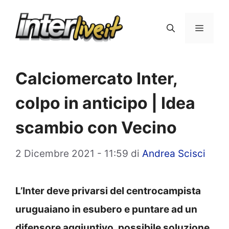
Vai
al
Menu
contenuto
Calciomercato Inter,
colpo in anticipo | Idea
scambio con Vecino
2 Dicembre 2021 - 11:59
di
Andrea Scisci
L’Inter deve privarsi del centrocampista
uruguaiano in esubero e puntare ad un
difensore aggiuntivo, possibile soluzione