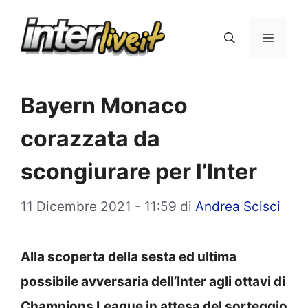
Vai
al
Menu
contenuto
Bayern Monaco
corazzata da
scongiurare per l’Inter
11 Dicembre 2021 - 11:59
di
Andrea Scisci
Alla scoperta della sesta ed ultima
possibile avversaria dell’Inter agli ottavi di
Champions League in attesa del sorteggio