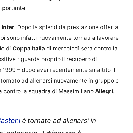
mportante.
a
Inter
. Dopo la splendida prestazione offerta
uoi sono infatti nuovamente tornati a lavorare
le di
Coppa Italia
di mercoledì sera contro la
ositive riguarda proprio il recupero di
se 1999 – dopo aver recentemente smaltito il
 tornato ad allenarsi nuovamente in gruppo e
ra contro la squadra di Massimiliano
Allegri
.
astoni
è tornato ad allenarsi in
l polpaccio, il difensore è