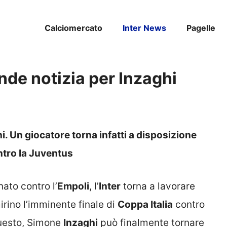
Calciomercato
Inter News
Pagelle
nde notizia per Inzaghi
i. Un giocatore torna infatti a disposizione
ontro la Juventus
ato contro l’
Empoli
, l’
Inter
torna a lavorare
ino l’imminente finale di
Coppa Italia
contro
questo, Simone
Inzaghi
può finalmente tornare