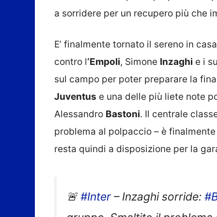
a sorridere per un recupero più che i
E’ finalmente tornato il sereno in cas
contro l
‘Empoli
, Simone
Inzaghi
e i s
sul campo per poter preparare la fina
Juventus
e una delle più liete note p
Alessandro
Bastoni
. Il centrale clas
problema al polpaccio – è finalmente
resta quindi a disposizione per la ga
🚨
#Inter
– Inzaghi sorride:
#B
gruppo. Smaltito il problema a