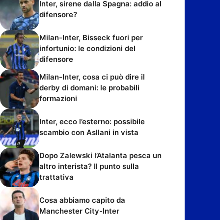
Inter, sirene dalla Spagna: addio al
difensore?
Milan-Inter, Bisseck fuori per
infortunio: le condizioni del
difensore
Milan-Inter, cosa ci può dire il
derby di domani: le probabili
formazioni
Inter, ecco l’esterno: possibile
scambio con Asllani in vista
Dopo Zalewski l’Atalanta pesca un
altro interista? Il punto sulla
trattativa
Cosa abbiamo capito da
Manchester City-Inter