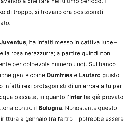
avendo a che fare nell’ultimo periodo. I
ko di troppo, si trovano ora posizionati
ato.
Juventus
, ha infatti messo in cattiva luce –
della rosa nerazzurra; a partire quindi non
ente per colpevole numero uno). Sul banco
 anche gente come
Dumfries
e
Lautaro
giusto
infatti resi protagonisti di un errore a tu per
cqua passata, in quanto l’
Inter
ha già provato
ttoria contro il
Bologna
. Nonostante questo
irittura a gennaio tra l’altro – potrebbe essere