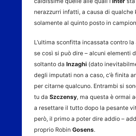
caldissime quelle alle quali l’
Inter
sta 
nerazzurri infatti, a causa di qualche 
solamente al quinto posto in campion
L’ultima sconfitta incassata contro la
se così si può dire – alcuni elementi 
soltanto da
Inzaghi
(dato inevitabilm
degli imputati non a caso, c’è finita
per citarne qualcuno. Entrambi si sono 
tu da
Szczensy
, ma questa è ormai a
a resettare il tutto dopo la pesante vi
però, il primo a poter dire addio – add
proprio Robin
Gosens
.