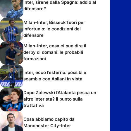
Inter, sirene dalla Spagna: addio al
difensore?
Milan-Inter, Bisseck fuori per
infortunio: le condizioni del
difensore
Milan-Inter, cosa ci può dire il
derby di domani: le probabili
formazioni
Inter, ecco l’esterno: possibile
scambio con Asllani in vista
Dopo Zalewski l’Atalanta pesca un
altro interista? Il punto sulla
trattativa
Cosa abbiamo capito da
Manchester City-Inter