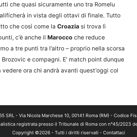
utti che quasi sicuramente uno tra Romelu
alificherà in vista degli ottavi di finale. Tutto
atto che così come la
Croazia
si trova lì
unti, c’è anche il
Marocco
che reduce
o a tre punti tra l’altro – proprio nella scorsa
di Brozovic e compagni. E’ match point dunque
a vedere ora chi andrà avanti quest’oggi col
 365 SRL - Via Nicola Marchese 10, 00141 Roma (RM) - Codice Fis
alistica registrata presso il Tribunale di Roma con n°45/2023 
Copyright ©2026 - Tutti i diritti riservati -
Contattaci