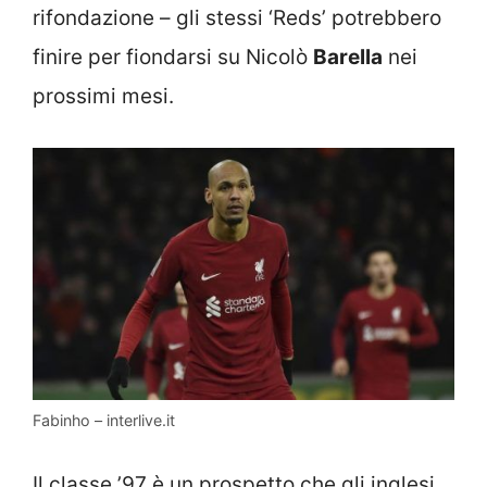
rifondazione – gli stessi ‘Reds’ potrebbero
finire per fiondarsi su Nicolò
Barella
nei
prossimi mesi.
Fabinho – interlive.it
Il classe ’97 è un prospetto che gli inglesi