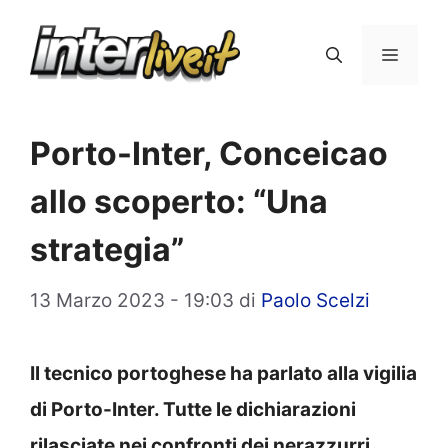
Vai
al
Menu
contenuto
Porto-Inter, Conceicao
allo scoperto: “Una
strategia”
13 Marzo 2023 - 19:03
di
Paolo Scelzi
Il tecnico portoghese ha parlato alla vigilia
di Porto-Inter. Tutte le dichiarazioni
rilasciate nei confronti dei nerazzurri