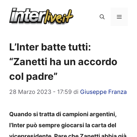
Vai
al
Menu
contenuto
L’Inter batte tutti:
“Zanetti ha un accordo
col padre”
28 Marzo 2023 - 17:59
di
Giuseppe Franza
Quando si tratta di campioni argentini,
l’Inter può sempre giocarsi la carta del
vicepresidente. Pare che Zanetti abbia già