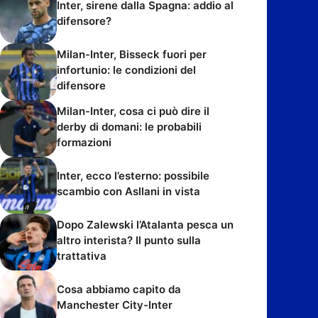
Inter, sirene dalla Spagna: addio al
difensore?
Milan-Inter, Bisseck fuori per
infortunio: le condizioni del
difensore
Milan-Inter, cosa ci può dire il
derby di domani: le probabili
formazioni
Inter, ecco l’esterno: possibile
scambio con Asllani in vista
Dopo Zalewski l’Atalanta pesca un
altro interista? Il punto sulla
trattativa
Cosa abbiamo capito da
Manchester City-Inter