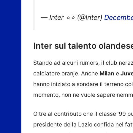
— Inter ⭐⭐ (@Inter)
Decembe
Inter sul talento olandes
Stando ad alcuni rumors, il club nera
calciatore oranje. Anche
Milan
e
Juv
hanno iniziato a sondare il terreno co
momento, non ne vuole sapere nemmen
Oltre al contributo che il classe ’99 p
presidente della Lazio confida nel fa
Aumentando il suo valore di mercato