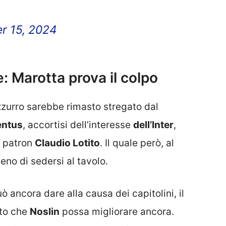
r 15, 2024
e: Marotta prova il colpo
zzurro sarebbe rimasto stregato dal
entus
, accortisi dell’interesse
dell’Inter
,
l patron
Claudio Lotito
. Il quale però, al
o di sedersi al tavolo.
uò ancora dare alla causa dei capitolini, il
tto che
Noslin
possa migliorare ancora.
 e diventando un pezzo pregiato che