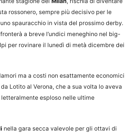
enante stagione del
Milan
, rischia di diventare
sta rossonero, sempre più decisivo per le
à uno spauracchio in vista del prossimo derby.
fronterà a breve l’undici meneghino nel big-
lpi per rovinare il lunedì di metà dicembre dei
 clamori ma a costi non esattamente economici
 da Lotito al Verona, che a sua volta lo aveva
 letteralmente esploso nelle ultime
i
nella gara secca valevole per gli ottavi di