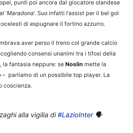
opei, punti poi ancora dal giocatore olandese
l ‘
Maradona
‘. Suo infatti l’assist per il bel gol
ocelesti di espugnare il fortino azzurro.
embrava aver perso il treno col grande calcio
ccogliendo consensi unanimi tra i tifosi della
, la fantasia neppure: se
Noslin
mette la
o – parliamo di un possibile top player. La
so coscienza.
aghi alla vigilia di
#LazioInter
🗣️