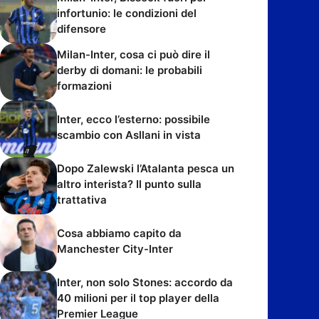
infortunio: le condizioni del
difensore
Milan-Inter, cosa ci può dire il
derby di domani: le probabili
formazioni
Inter, ecco l’esterno: possibile
scambio con Asllani in vista
Dopo Zalewski l’Atalanta pesca un
altro interista? Il punto sulla
trattativa
Cosa abbiamo capito da
Manchester City-Inter
Inter, non solo Stones: accordo da
40 milioni per il top player della
Premier League