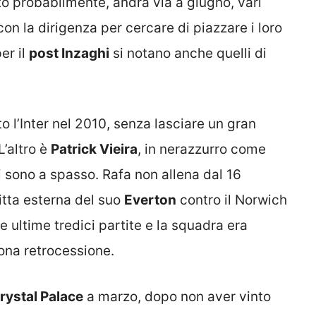
o probabilmente, andrà via a giugno, vari
on la dirigenza per cercare di piazzare i loro
er il
post Inzaghi
si notano anche quelli di
to l’Inter nel 2010, senza lasciare un gran
L’altro è
Patrick Vieira
, in nerazzurro come
 sono a spasso. Rafa non allena dal 16
itta esterna del suo
Everton
contro il Norwich
e ultime tredici partite e la squadra era
zona retrocessione.
rystal Palace
a marzo, dopo non aver vinto