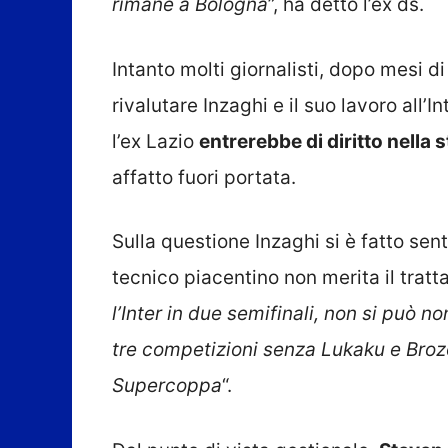
rimane a Bologna
”, ha detto l’ex ds.
Intanto molti giornalisti, dopo mesi d
rivalutare Inzaghi e il suo lavoro all’
l’ex Lazio
entrerebbe di diritto nella s
affatto fuori portata.
Sulla questione Inzaghi si è fatto sen
tecnico piacentino non merita il trat
l’Inter in due semifinali, non si può no
tre competizioni senza Lukaku e Brozo
Supercoppa
“.