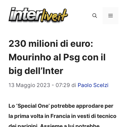
Vai
al
Menu
contenuto
230 milioni di euro:
Mourinho al Psg con il
big dell’Inter
13 Maggio 2023 - 07:29
di
Paolo Scelzi
Lo ‘Special One’ potrebbe approdare per
la prima volta in Francia in vesti di tecnico
dei parigini. Assieme a lui potrebbe