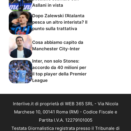
Asllani in vista
Dopo Zalewski l’Atalanta
pesca un altro interista? Il
punto sulla trattativa
Cosa abbiamo capito da
Manchester City-Inter
Inter, non solo Stones:
accordo da 40 milioni per
il top player della Premier
League
Interlive.it di proprietà di WEB 365 SRL - Via Nicola
Marchese 10, 00141 Roma (RM) - Codice Fiscale e
Partita I.V.A. 12279101005
Testata Giornalistica registrata presso il Tribunale di