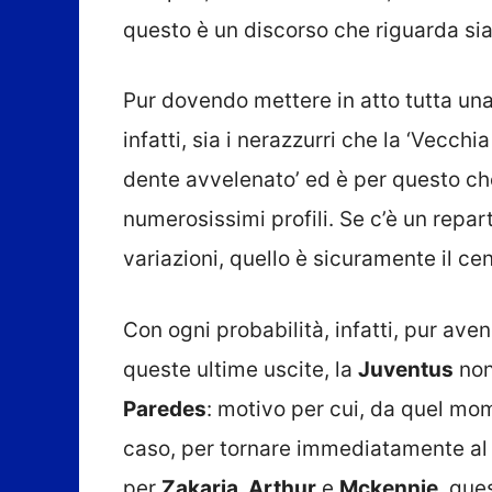
questo è un discorso che riguarda sia 
Pur dovendo mettere in atto tutta una
infatti, sia i nerazzurri che la ‘Vecchi
dente avvelenato’ ed è per questo ch
numerosissimi profili. Se c’è un repart
variazioni, quello è sicuramente il c
Con ogni probabilità, infatti, pur av
queste ultime uscite, la
Juventus
non 
Paredes
: motivo per cui, da quel mome
caso, per tornare immediatamente a
per
Zakaria, Arthur
e
Mckennie
, ques