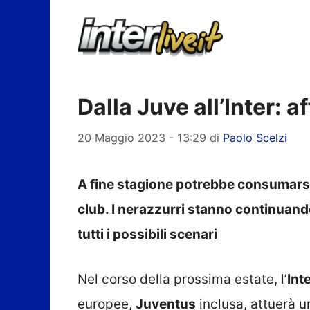
Vai
al
contenuto
Dalla Juve all’Inter: a
20 Maggio 2023 - 13:29
di
Paolo Scelzi
A fine stagione potrebbe consumarsi l
club. I nerazzurri stanno continuand
tutti i possibili scenari
Nel corso della prossima estate, l’
Int
europee,
Juventus
inclusa, attuerà u