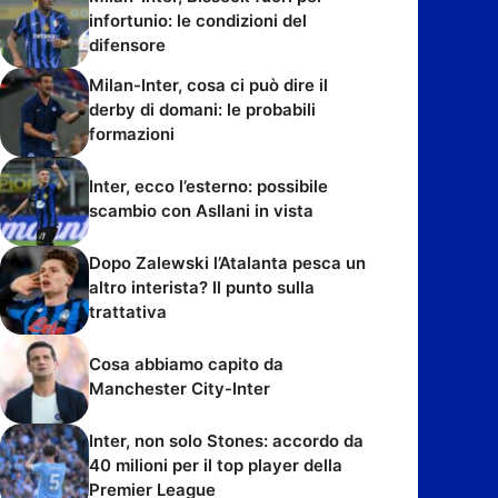
infortunio: le condizioni del
difensore
Milan-Inter, cosa ci può dire il
derby di domani: le probabili
formazioni
Inter, ecco l’esterno: possibile
scambio con Asllani in vista
Dopo Zalewski l’Atalanta pesca un
altro interista? Il punto sulla
trattativa
Cosa abbiamo capito da
Manchester City-Inter
Inter, non solo Stones: accordo da
40 milioni per il top player della
Premier League