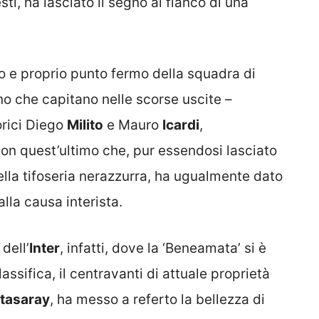
ti, ha lasciato il segno al fianco di una
o e proprio punto fermo della squadra di
no che capitano nelle scorse uscite –
orici Diego
Milito
e Mauro
Icardi
,
 con quest’ultimo che, pur essendosi lasciato
lla tifoseria nerazzurra, ha ugualmente dato
lla causa interista.
dell’
Inter
, infatti, dove la ‘Beneamata’ si è
assifica, il centravanti di attuale proprietà
tasaray
, ha messo a referto la bellezza di