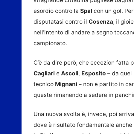
stragrande cittadina pugliese bagnand
esordio contro la
Spal
con un gol. Per
disputatasi contro il
Cosenza
, il gioi
nell’intento di andare a segno toccan
campionato.
C’è da dire però, che eccezion fatta 
Cagliari
e
Ascoli
,
Esposito
– da quel 
tecnico
Mignani
– non è partito in cam
queste rimanendo a sedere in panchina
Una nuova svolta è, invece, poi arri
dove è risultato fondamentale anche i