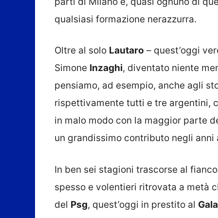
parti di Milano e, quasi ognuno di ques
qualsiasi formazione nerazzurra.
Oltre al solo
Lautaro
– quest’oggi ver
Simone
Inzaghi
, diventato niente me
pensiamo, ad esempio, anche agli st
rispettivamente tutti e tre argentini,
in malo modo con la maggior parte de
un grandissimo contributo negli anni a
In ben sei stagioni trascorse al fianco 
spesso e volentieri ritrovata a metà cl
del
Psg
, quest’oggi in prestito al
Gala