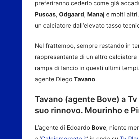
preferiranno cederlo come già accad
Puscas
,
Odgaard
,
Manaj
e molti altr
un calciatore dall’elevato tasso tecni
Nel frattempo, sempre restando in te
rappresentante di un altro calciatore
rampa di lancio in questi ultimi temp
agente Diego
Tavano
.
Tavano (agente Bove) a Tv 
suo rinnovo. Mourinho e Pin
L’agente di Edoardo
Bove
, niente m
a ‘
Calciomercato.it
‘ in onda su
Tv Pla