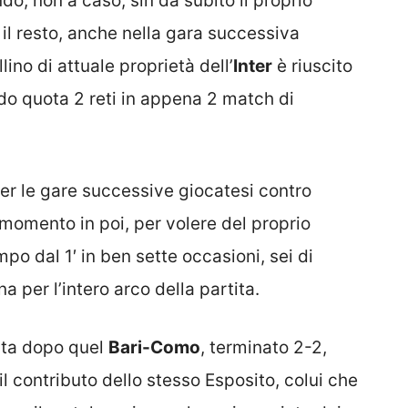
o, non a caso, sin da subito il proprio
 il resto, anche nella gara successiva
ellino di attuale proprietà dell’
Inter
è riuscito
do quota 2 reti in appena 2 match di
per le gare successive giocatesi contro
momento in poi, per volere del proprio
po dal 1′ in ben sette occasioni, sei di
 per l’intero arco della partita.
vata dopo quel
Bari-Como
, terminato 2-2,
l contributo dello stesso Esposito, colui che