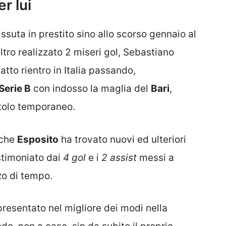
r lui
suta in prestito sino allo scorso gennaio al
altro realizzato 2 miseri gol, Sebastiano
tto rientro in Italia passando,
Serie B
con indosso la maglia del
Bari
,
itolo temporaneo.
’ che
Esposito
ha trovato nuovi ed ulteriori
stimoniato dai
4 gol
e i
2 assist
messi a
zo di tempo.
 presentato nel migliore dei modi nella