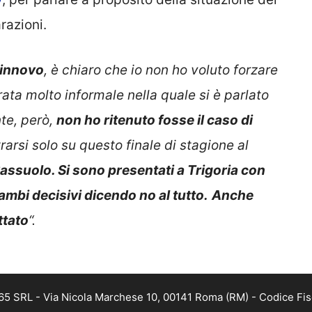
razioni.
rinnovo
, è chiaro che io non ho voluto forzare
ata molto informale nella quale si è parlato
te, però,
non ho ritenuto fosse il caso di
arsi solo su questo finale di stagione al
assuolo. Si sono presentati a Trigoria con
mbi decisivi dicendo no al tutto.
Anche
ttato
“.
 365 SRL - Via Nicola Marchese 10, 00141 Roma (RM) - Codice Fis