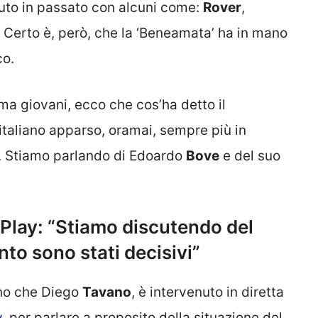
uto in passato con alcuni come:
Rover
,
i. Certo è, però, che la ‘Beneamata’ ha in mano
co.
ma giovani, ecco che cos’ha detto il
 italiano apparso, oramai, sempre più in
i. Stiamo parlando di Edoardo
Bove
e del suo
Play: “Stiamo discutendo del
to sono stati decisivi”
eno che Diego
Tavano
, è intervenuto in diretta
y
, per parlare a proposito della situazione del