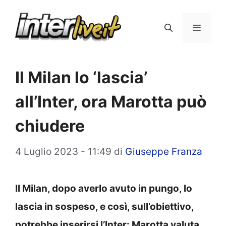
Vai
al
Menu
contenuto
Il Milan lo ‘lascia’
all’Inter, ora Marotta può
chiudere
4 Luglio 2023 - 11:49
di
Giuseppe Franza
Il Milan, dopo averlo avuto in pungo, lo
lascia in sospeso, e così, sull’obiettivo,
potrebbe inserirsi l’Inter: Marotta valuta