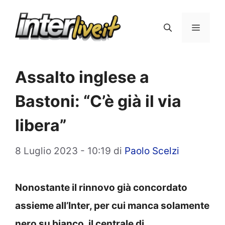
Vai
al
Menu
contenuto
Assalto inglese a
Bastoni: “C’è già il via
libera”
8 Luglio 2023 - 10:19
di
Paolo Scelzi
Nonostante il rinnovo già concordato
assieme all’Inter, per cui manca solamente
nero su bianco, il centrale di