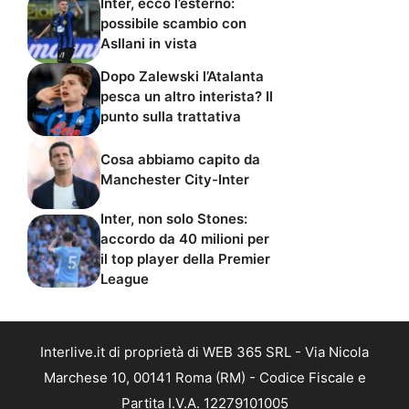
Inter, ecco l’esterno:
possibile scambio con
Asllani in vista
Dopo Zalewski l’Atalanta
pesca un altro interista? Il
punto sulla trattativa
Cosa abbiamo capito da
Manchester City-Inter
Inter, non solo Stones:
accordo da 40 milioni per
il top player della Premier
League
Interlive.it di proprietà di WEB 365 SRL - Via Nicola
Marchese 10, 00141 Roma (RM) - Codice Fiscale e
Partita I.V.A. 12279101005