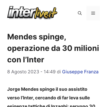
Vai
al
Menu
contenuto
Mendes spinge,
operazione da 30 milioni
con l’Inter
8 Agosto 2023 - 14:49
di
Giuseppe Franza
Jorge Mendes spinge il suo assistito
verso l’Inter, cercando di far leva sulle
esigenze tattiche di Inzaghi: servono 30