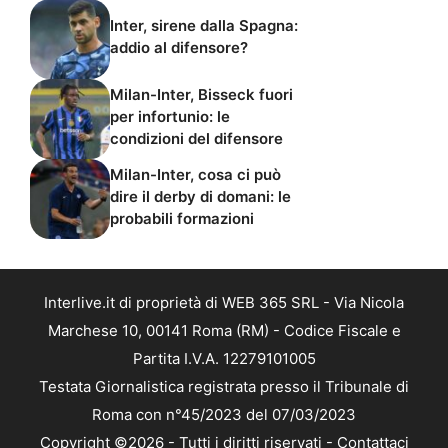
Inter, sirene dalla Spagna:
addio al difensore?
Milan-Inter, Bisseck fuori
per infortunio: le
condizioni del difensore
Milan-Inter, cosa ci può
dire il derby di domani: le
probabili formazioni
Interlive.it di proprietà di WEB 365 SRL - Via Nicola
Marchese 10, 00141 Roma (RM) - Codice Fiscale e
Partita I.V.A. 12279101005
Testata Giornalistica registrata presso il Tribunale di
Roma con n°45/2023 del 07/03/2023
Copyright ©2026 - Tutti i diritti riservati -
Contattaci