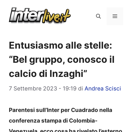
Vai
al
Menu
contenuto
Entusiasmo alle stelle:
“Bel gruppo, conosco il
calcio di Inzaghi”
7 Settembre 2023 - 19:19
di
Andrea Scisci
Parentesi sull’Inter per Cuadrado nella
conferenza stampa di Colombia-
Venezuela, ecco cosa ha rivelato l’esterno