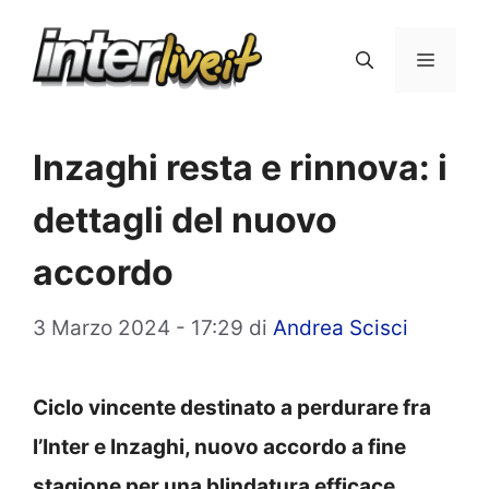
Vai
al
Menu
contenuto
Inzaghi resta e rinnova: i
dettagli del nuovo
accordo
3 Marzo 2024 - 17:29
di
Andrea Scisci
Ciclo vincente destinato a perdurare fra
l’Inter e Inzaghi, nuovo accordo a fine
stagione per una blindatura efficace