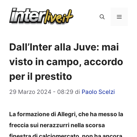
Vai
al
Menu
contenuto
Dall’Inter alla Juve: mai
visto in campo, accordo
per il prestito
29 Marzo 2024 - 08:29
di
Paolo Scelzi
La formazione di Allegri, che ha messo la
freccia sui nerazzurri nella scorsa
finestra di calciomercato, non ha ancora