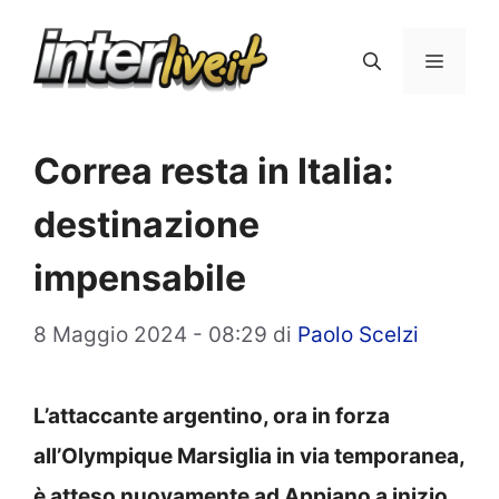
Vai
al
Menu
contenuto
Correa resta in Italia:
destinazione
impensabile
8 Maggio 2024 - 08:29
di
Paolo Scelzi
L’attaccante argentino, ora in forza
all’Olympique Marsiglia in via temporanea,
è atteso nuovamente ad Appiano a inizio