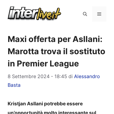
Vai
al
Menu
contenuto
Maxi offerta per Asllani:
Marotta trova il sostituto
in Premier League
8 Settembre 2024 - 18:45
di
Alessandro
Basta
Kristjan Asllani potrebbe essere
un’opportunità molto interessante sul