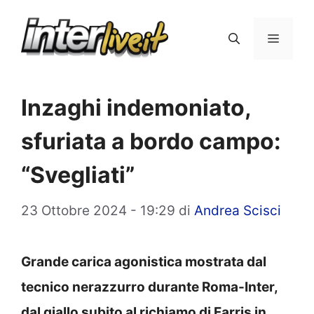
Vai
al
Menu
contenuto
Inzaghi indemoniato,
sfuriata a bordo campo:
“Svegliati”
23 Ottobre 2024 - 19:29
di
Andrea Scisci
Grande carica agonistica mostrata dal
tecnico nerazzurro durante Roma-Inter,
dal giallo subito al richiamo di Farris in