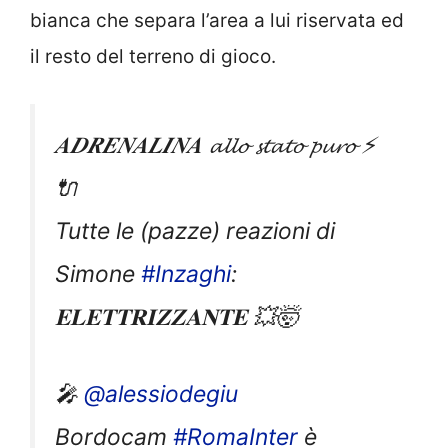
bianca che separa l’area a lui riservata ed
il resto del terreno di gioco.
𝑨𝑫𝑹𝑬𝑵𝑨𝑳𝑰𝑵𝑨 𝓪𝓵𝓵𝓸 𝓼𝓽𝓪𝓽𝓸 𝓹𝓾𝓻𝓸 ⚡
🔌
Tutte le (pazze) reazioni di
Simone
#Inzaghi
:
𝐄𝐋𝐄𝐓𝐓𝐑𝐈𝐙𝐙𝐀𝐍𝐓𝐄 💥🤯
🎤
@alessiodegiu
Bordocam
#RomaInter
è