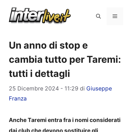
Vai
al
Menu
contenuto
Un anno di stop e
cambia tutto per Taremi:
tutti i dettagli
25 Dicembre 2024 - 11:29
di
Giuseppe
Franza
Anche Taremi entra fra i nomi considerati
dai club che devono sostituire gli