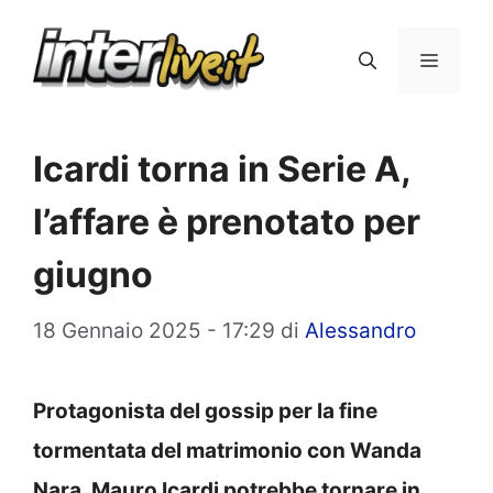
Vai
al
Menu
contenuto
Icardi torna in Serie A,
l’affare è prenotato per
giugno
18 Gennaio 2025 - 17:29
di
Alessandro
Protagonista del gossip per la fine
tormentata del matrimonio con Wanda
Nara, Mauro Icardi potrebbe tornare in