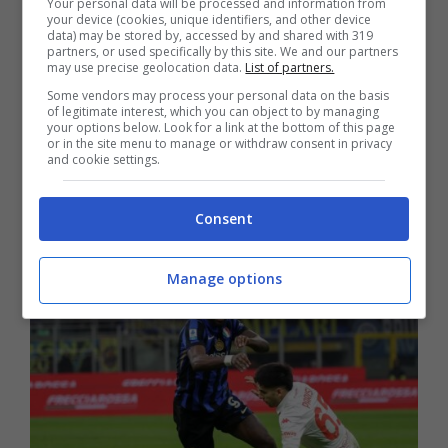
Your personal data will be processed and information from
sta pensando a
Vlahovic
, come suggerito
your device (cookies, unique identifiers, and other device
data) may be stored by, accessed by and shared with 319
da alcuni
rumors
lanciati nell’etere nella
partners, or used specifically by this site. We and our partners
may use precise geolocation data.
List of partners.
prima settimana di marzo. Il possibile
Some vendors may process your personal data on the basis
of legitimate interest, which you can object to by managing
erede del formidabile attaccante francese
your options below. Look for a link at the bottom of this page
or in the site menu to manage or withdraw consent in privacy
veste comunque la maglia bianconera ed è
and cookie settings.
un profilo in grande ascesa grazie
Consent
all’ottimo impatto avuto quest’anno.
Manage options