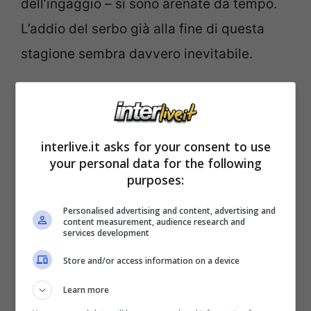
dell’ingaggio – si sono arenate da tempo.
L’addio del serbo già alla fine di questa
stagione sembra davvero inevitabile.
Inter-Vlahovic, l’affare non si
fa: ecco l’erede di Marcus
interlive.it asks for your consent to use
Thuram
your personal data for the following
purposes:
Per ovviare alla possibile partenza di
Personalised advertising and content, advertising and
Marcus Thuram
, corteggiatissimo da
content measurement, audience research and
services development
mezza Europa e portatore di una clausola
Store and/or access information on a device
rescissoria di 85 milioni che parecchi
Learn more
sembrano disposti ad onorare, l’Inter non