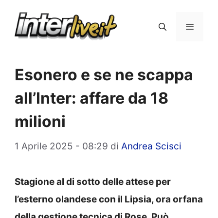
Vai
al
Menu
contenuto
Esonero e se ne scappa
all’Inter: affare da 18
milioni
1 Aprile 2025 - 08:29
di
Andrea Scisci
Stagione al di sotto delle attese per
l’esterno olandese con il Lipsia, ora orfana
della gestione tecnica di Rose. Può