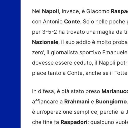
Nel
Napoli
, invece, è Giacomo
Raspa
con Antonio
Conte
. Solo nelle poche 
per 3-5-2 ha trovato una maglia da ti
Nazionale
, il suo addio è molto proba
zero’, il giornalista sportivo Emanuel
dovesse essere ceduto, il Napoli pot
piace tanto a Conte, anche se il Tott
In difesa, è già stato preso
Marianucc
affiancare a
Rrahmani
e
Buongiorno
è un’operazione semplice, perchè la J
che fine fa
Raspadori
: qualcuno vuole