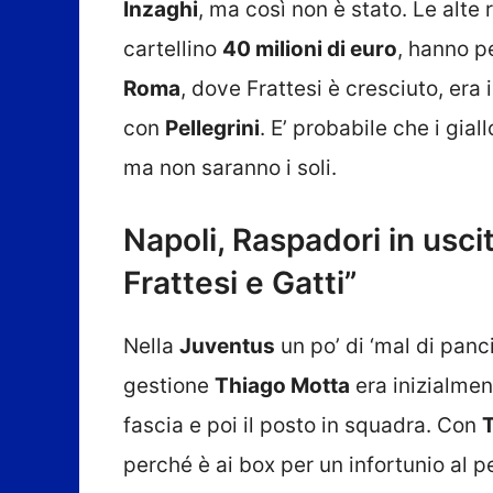
Inzaghi
, ma così non è stato. Le alte r
cartellino
40 milioni di euro
, hanno pe
Roma
, dove Frattesi è cresciuto, er
con
Pellegrini
. E’ probabile che i gial
ma non saranno i soli.
Napoli, Raspadori in uscit
Frattesi e Gatti”
Nella
Juventus
un po’ di ‘mal di panci
gestione
Thiago Motta
era inizialmen
fascia e poi il posto in squadra. Con
perché è ai box per un infortunio al p