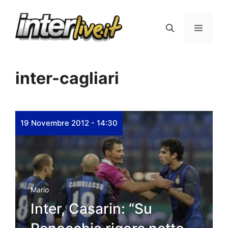
Vai
al
Menu
contenuto
inter-cagliari
19 Novembre 2012 - 14:30
Mario
Inter, Casarin: “Su