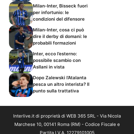
Milan-Inter, Bisseck fuori
per infortunio: le
condizioni del difensore
Milan-Inter, cosa ci può
dire il derby di domani: le
probabili formazioni
Inter, ecco l’esterno:
possibile scambio con
Asllani in vista
Dopo Zalewski l’Atalanta
pesca un altro interista? Il
punto sulla trattativa
Interlive.it di proprietà di WEB 365 SRL - Via Nicola
Marchese 10, 00141 Roma (RM) - Codice Fiscale e
Partita I.V.A. 12279101005