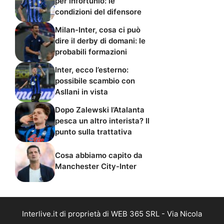
per infortunio: le
condizioni del difensore
Milan-Inter, cosa ci può
dire il derby di domani: le
probabili formazioni
Inter, ecco l’esterno:
possibile scambio con
Asllani in vista
Dopo Zalewski l’Atalanta
pesca un altro interista? Il
punto sulla trattativa
Cosa abbiamo capito da
Manchester City-Inter
Interlive.it di proprietà di WEB 365 SRL - Via Nicola